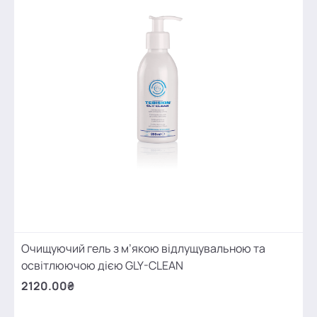
Очищуючий гель з м’якою відлущувальною та
освітлюючою дією GLY-CLEAN
2120.00₴