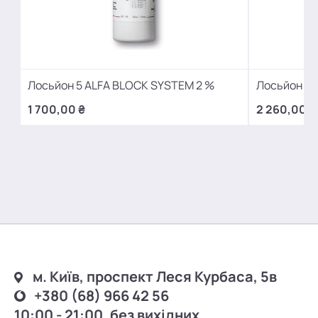
Лосьйон 5 ALFA BLOCK SYSTEM 2 %
Лосьйон 5 
1 700,00 ₴
2 260,00 ₴
м. Київ, проспект Леся Курбаса, 5в
+380 (68) 966 42 56
10:00 - 21:00, без вихідних