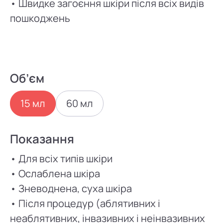
• Швидке загоєння шкіри після всіх видів
пошкоджень
Об’єм
15 мл
60 мл
Показання
• Для всіх типів шкіри
• Ослаблена шкіра
• Зневоднена, суха шкіра
• Після процедур (аблятивних і
неаблятивних, інвазивних і неінвазивних