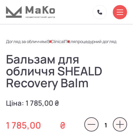
Догляд за обличчям
iS Clinical
Післяпроцедурний догляд
Бальзам для
обличчя SHEALD
Recovery Balm
Ціна:
1 785,00 ₴
1 785,00
₴