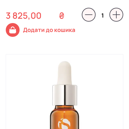
3 825,00
₴