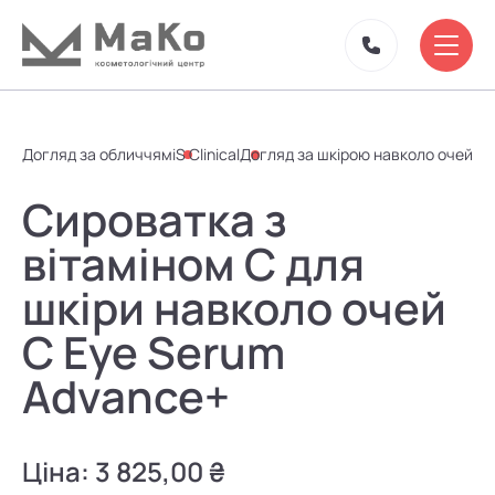
Догляд за обличчям
iS Clinical
Догляд за шкірою навколо очей
Сироватка з
вітаміном C для
шкіри навколо очей
C Eye Serum
Advance+
Ціна:
3 825,00 ₴