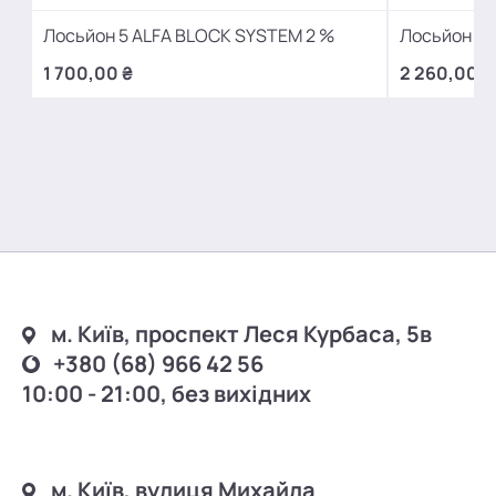
Лосьйон 5 ALFA BLOCK SYSTEM 2 %
Лосьйон 5 
1 700,00 ₴
2 260,00 ₴
м. Київ, проспект Леся Курбаса, 5в
+380 (68) 966 42 56
10:00 - 21:00, без вихідних
м. Київ, вулиця Михайла