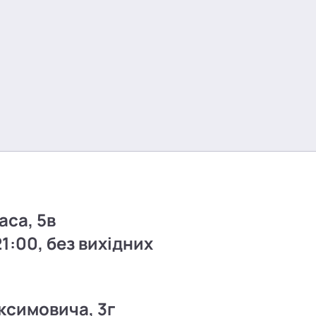
аса, 5в
21:00, без вихідних
ксимовича, 3г