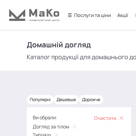
Послуги та ціни
Акції
Домашній догляд
Каталог продукції для домашнього д
Популярні
Дешевше
Дорожче
Ви обрали:
Очистити
Догляд за тілом
Tebiskin