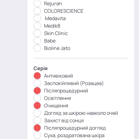
Rejuran
COLORESCIENCE
Medavita
Medik8
Skin Clinic
Babe
Bioline Jato
Серія
Антивіковий
Заспокійливий (Розацеа)
Післяпроцедурний
Освітлення
Очищення
Догляд за шкірою навколо очей
Захист від сонця
Післяпроцедурний догляд
Суха, роздратована шкіра