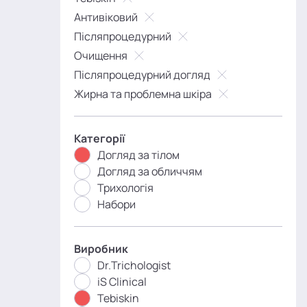
Антивіковий
Післяпроцедурний
Очищення
Післяпроцедурний догляд
Жирна та проблемна шкіра
Категорії
Догляд за тілом
Догляд за обличчям
Трихологія
Набори
Виробник
Dr.Trichologist
iS Clinical
Tebiskin