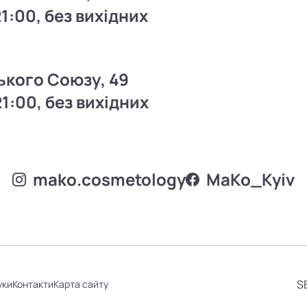
21:00, без вихідних
ького Союзу, 49
21:00, без вихідних
mako.cosmetology
MаKo_Kyiv
S
уки
Контакти
Карта сайту