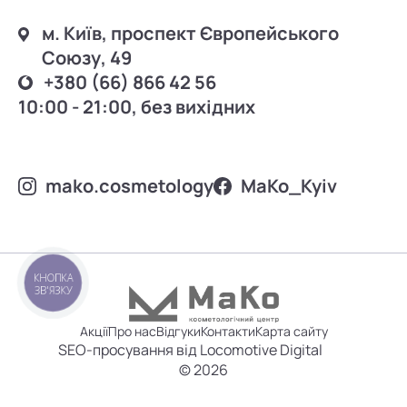
м. Київ, проспект Європейського
Союзу, 49
+380 (66) 866 42 56
10:00 - 21:00, без вихідних
mako.cosmetology
MаKo_Kyiv
КНОПКА
ЗВ'ЯЗКУ
Акції
Про нас
Відгуки
Контакти
Карта сайту
SEO-просування від Locomotive Digital
© 2026