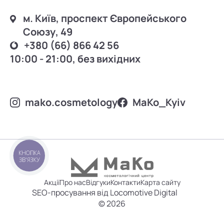
м. Київ, проспект Європейського
Союзу, 49
+380 (66) 866 42 56
10:00 - 21:00, без вихідних
mako.cosmetology
MаKo_Kyiv
КНОПКА
ЗВ'ЯЗКУ
Акції
Про нас
Відгуки
Контакти
Карта сайту
SEO-просування від Locomotive Digital
© 2026