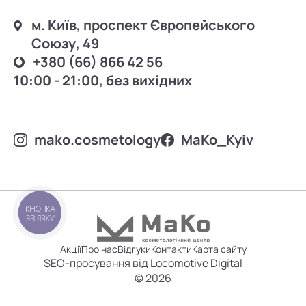
м. Київ, проспект Європейського
Союзу, 49
+380 (66) 866 42 56
10:00 - 21:00, без вихідних
mako.cosmetology
MаKo_Kyiv
КНОПКА
ЗВ'ЯЗКУ
Акції
Про нас
Відгуки
Контакти
Карта сайту
SEO-просування від Locomotive Digital
© 2026