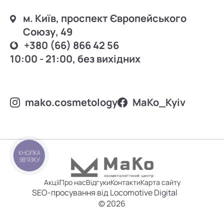
м. Київ, проспект Європейського
Союзу, 49
+380 (66) 866 42 56
10:00 - 21:00, без вихідних
mako.cosmetology
MаKo_Kyiv
КНОПКА
ЗВ'ЯЗКУ
Акції
Про нас
Відгуки
Контакти
Карта сайту
SEO-просування від Locomotive Digital
© 2026