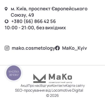
м. Київ, проспект Європейського
Союзу, 49
+380 (66) 866 42 56
10:00 - 21:00, без вихідних
mako.cosmetology
MаKo_Kyiv
КНОПКА
ЗВ'ЯЗКУ
Акції
Про нас
Відгуки
Контакти
Карта сайту
SEO-просування від Locomotive Digital
© 2026