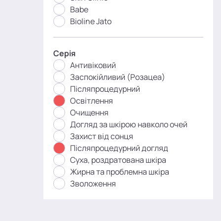
Babe
Bioline Jato
Серія
Антивіковий
Заспокійливий (Розацеа)
Післяпроцедурний
Освітлення
Очищення
Догляд за шкірою навколо очей
Захист від сонця
Післяпроцедурний догляд
Суха, роздратована шкіра
Жирна та проблемна шкіра
Зволоження