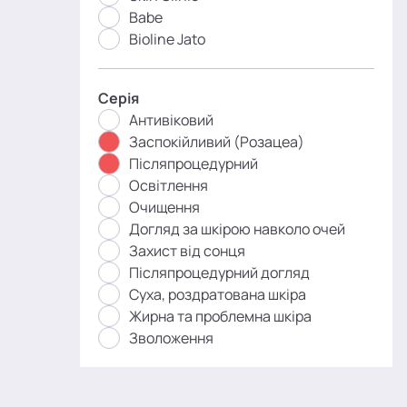
Babe
Bioline Jato
Серія
Антивіковий
Заспокійливий (Розацеа)
Післяпроцедурний
Освітлення
Очищення
Догляд за шкірою навколо очей
Захист від сонця
Післяпроцедурний догляд
Суха, роздратована шкіра
Жирна та проблемна шкіра
Зволоження