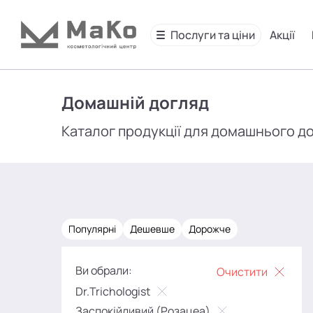
Послуги та ціни
Акції
Домашній догляд
Каталог продукції для домашнього д
Популярні
Дешевше
Дорожче
Ви обрали:
Очистити
Dr.Trichologist
Заспокійливий (Розацеа)