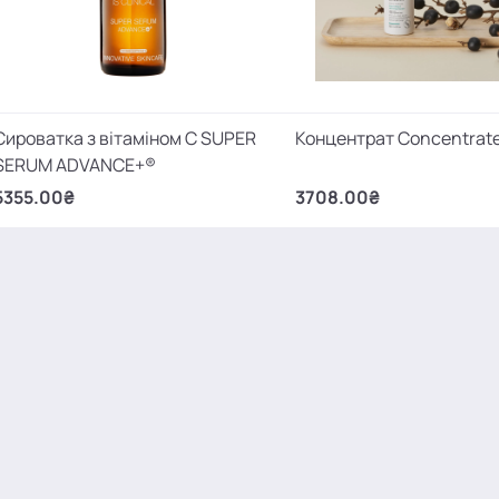
Сироватка з вітаміном С SUPER
Концентрат Concentrat
SERUM ADVANCE+®
5355.00₴
3708.00₴