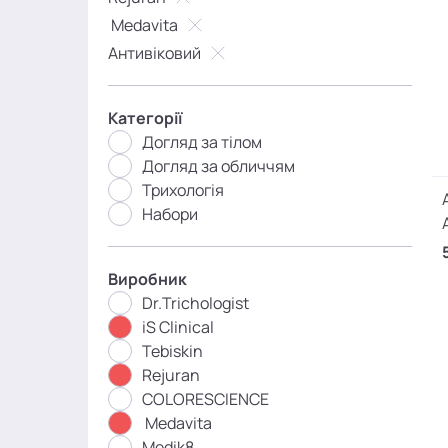
Medavita
Антивіковий
Категорії
Догляд за тілом
Догляд за обличчям
Трихологія
Набори
Виробник
Dr.Trichologist
iS Clinical
Tebiskin
Rejuran
COLORESCIENCE
Medavita
Medik8