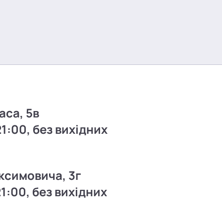
аса, 5в
21:00, без вихідних
ксимовича, 3г
21:00, без вихідних