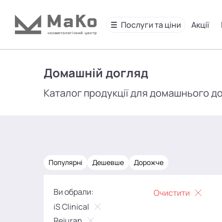
Послуги та ціни
Акції
Домашній догляд
Каталог продукції для домашнього д
Популярні
Дешевше
Дорожче
Ви обрали:
Очистити
iS Clinical
Rejuran