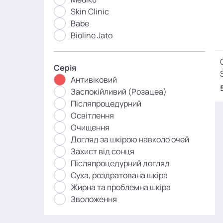
Skin Clinic
Babe
Bioline Jato
Серія
Антивіковий
Заспокійливий (Розацеа)
Післяпроцедурний
Освітлення
Очищення
Догляд за шкірою навколо очей
Захист від сонця
Післяпроцедурний догляд
Суха, роздратована шкіра
Жирна та проблемна шкіра
Зволоження