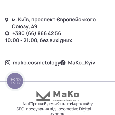
м. Київ, проспект Європейського
Союзу, 49
+380 (66) 866 42 56
10:00 - 21:00, без вихідних
mako.cosmetology
MаKo_Kyiv
КНОПКА
ЗВ'ЯЗКУ
Акції
Про нас
Відгуки
Контакти
Карта сайту
SEO-просування від Locomotive Digital
© 2026