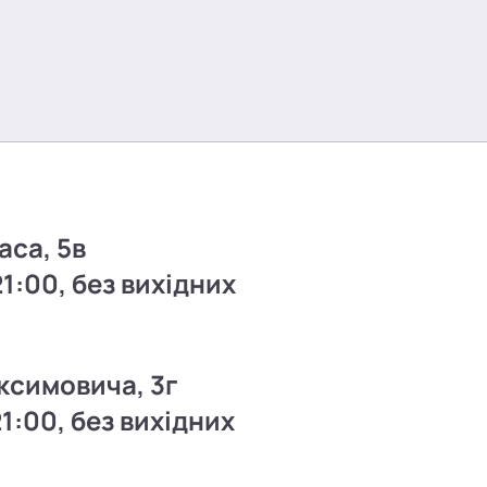
аса, 5в
21:00, без вихідних
ксимовича, 3г
21:00, без вихідних