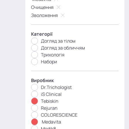
Очищення
Зволоження
Категорії
Догляд за тілом
Догляд за обличчям
Трихологія
Набори
Виробник
Dr.Trichologist
iS Clinical
Tebiskin
Rejuran
COLORESCIENCE
Medavita
Medik8