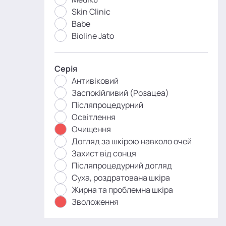
Skin Clinic
Babe
Bioline Jato
Серія
Антивіковий
Заспокійливий (Розацеа)
Післяпроцедурний
Освітлення
Очищення
Догляд за шкірою навколо очей
Захист від сонця
Післяпроцедурний догляд
Суха, роздратована шкіра
Жирна та проблемна шкіра
Зволоження