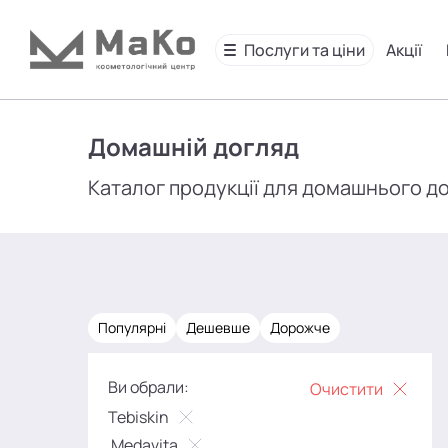
Послуги та ціни
Акції
Домашній догляд
Каталог продукції для домашнього д
Популярні
Дешевше
Дорожче
Ви обрали:
Очистити
Tebiskin
Medavita