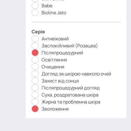
Babe
Bioline Jato
Серія
Антивіковий
Заспокійливий (Розацеа)
Післяпроцедурний
Освітлення
Очищення
Догляд за шкірою навколо очей
Захист від сонця
Післяпроцедурний догляд
Суха, роздратована шкіра
Жирна та проблемна шкіра
Зволоження