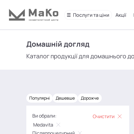
Послуги та ціни
Акції
Домашній догляд
Каталог продукції для домашнього д
Популярні
Дешевше
Дорожче
Ви обрали:
Очистити
Medavita
Післяпроцедурний