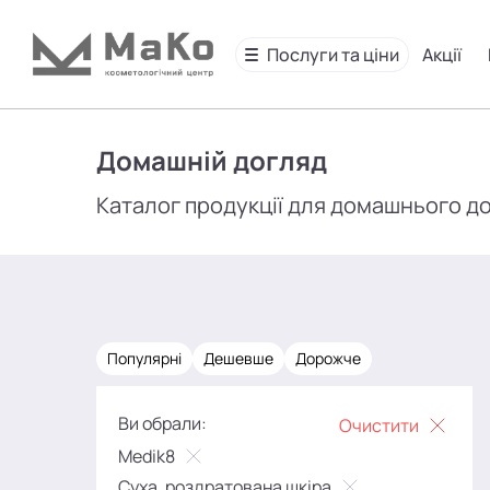
Послуги та ціни
Акції
Домашній догляд
Каталог продукції для домашнього д
Популярні
Дешевше
Дорожче
Ви обрали:
Очистити
Medik8
Суха, роздратована шкіра