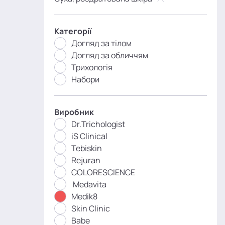
Категорії
Догляд за тілом
Догляд за обличчям
Трихологія
Набори
Виробник
Dr.Trichologist
iS Clinical
Tebiskin
Rejuran
COLORESCIENCE
Medavita
Medik8
Skin Clinic
Babe