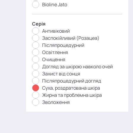
Bioline Jato
Серія
Антивіковий
Заспокійливий (Розацеа)
Післяпроцедурний
Освітлення
Очищення
Догляд за шкірою навколо очей
Захист від сонця
Післяпроцедурний догляд
Суха, роздратована шкіра
Жирна та проблемна шкіра
Зволоження