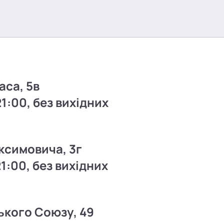
аса, 5в
21:00, без вихідних
ксимовича, 3г
21:00, без вихідних
ького Союзу, 49