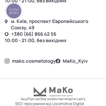
10:00 - 21:00, без вихідних
КНОПКА
ЗВ'ЯЗКУ
м. Київ, проспект Європейського
Союзу, 49
+380 (66) 866 42 56
10:00 - 21:00, без вихідних
mako.cosmetology
MаKo_Kyiv
Акції
Про нас
Відгуки
Контакти
Карта сайту
SEO-просування від Locomotive Digital