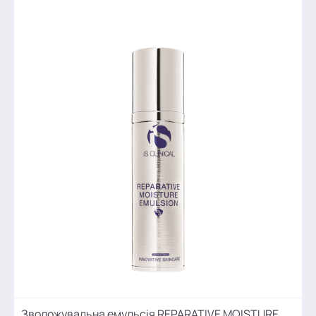
Зволожувальна емульсія REPARATIVE MOISTURE