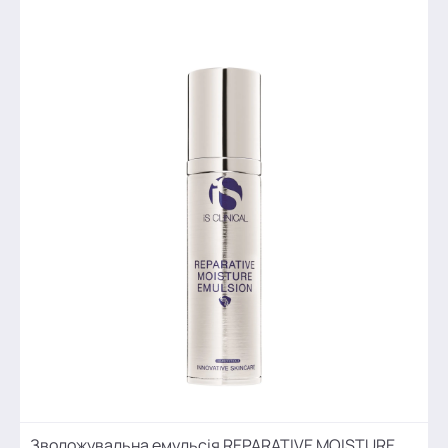
Зволожувальна емульсія REPARATIVE MOISTURE