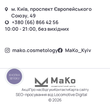
м. Київ, проспект Європейського
Союзу, 49
+380 (66) 866 42 56
10:00 - 21:00, без вихідних
mako.cosmetology
MаKo_Kyiv
КНОПКА
ЗВ'ЯЗКУ
Акції
Про нас
Відгуки
Контакти
Карта сайту
SEO-просування від Locomotive Digital
© 2026