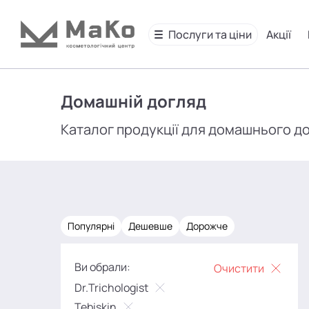
Послуги та ціни
Акції
Домашній догляд
Каталог продукції для домашнього д
Популярні
Дешевше
Дорожче
Ви обрали:
Очистити
Dr.Trichologist
Tebiskin