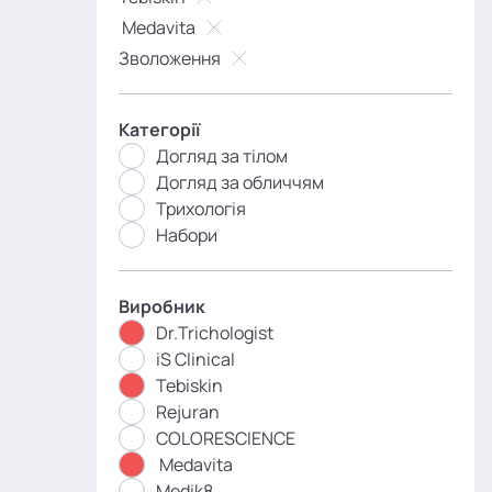
Medavita
Зволоження
Категорії
Догляд за тілом
Догляд за обличчям
Трихологія
Набори
Виробник
Dr.Trichologist
iS Clinical
Tebiskin
Rejuran
COLORESCIENCE
Medavita
Medik8