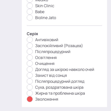
Skin Clinic
Babe
Bioline Jato
Серія
Антивіковий
Заспокійливий (Розацеа)
Післяпроцедурний
Освітлення
Очищення
Догляд за шкірою навколо очей
Захист від сонця
Післяпроцедурний догляд
Суха, роздратована шкіра
Жирна та проблемна шкіра
Зволоження