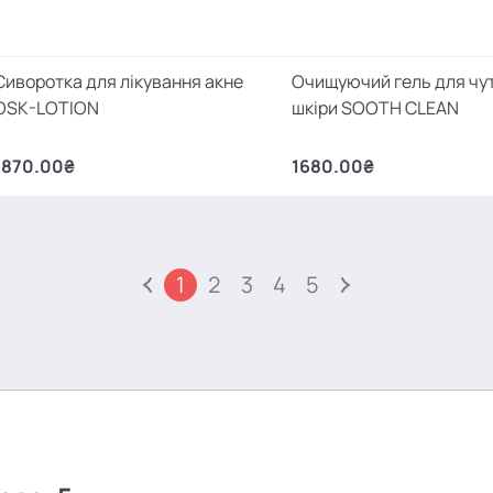
Сиворотка для лікування акне
Очищуючий гель для чу
OSK-LOTION
шкіри SOOTH CLEAN
1870.00₴
1680.00₴
1
2
3
4
5