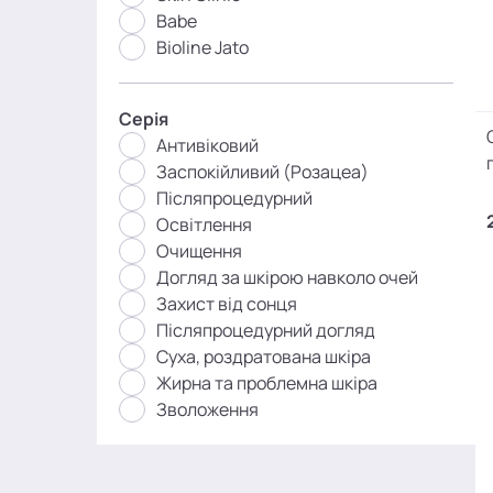
Babe
Bioline Jato
Серія
Антивіковий
Заспокійливий (Розацеа)
Післяпроцедурний
Освітлення
Очищення
Догляд за шкірою навколо очей
Захист від сонця
Післяпроцедурний догляд
Суха, роздратована шкіра
Жирна та проблемна шкіра
Зволоження