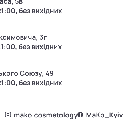
аса, 5в
21:00, без вихідних
ксимовича, 3г
21:00, без вихідних
ького Союзу, 49
21:00, без вихідних
mako.cosmetology
MаKo_Kyiv