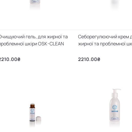
Очищуючий гель, для жирної та
Себорегулюючий крем 
проблемної шкіри OSK-CLEAN
жирної та проблемної ш
2210.00₴
2210.00₴