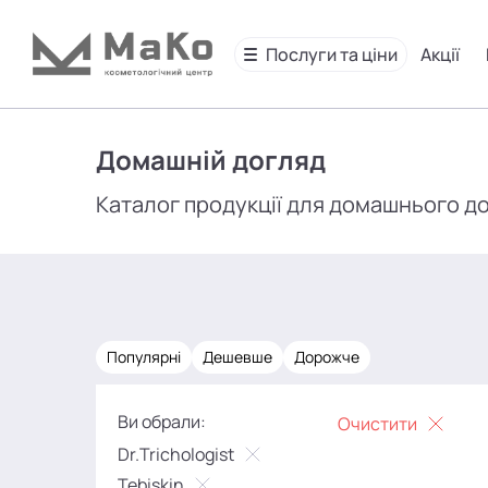
Послуги та ціни
Акції
Домашній догляд
Каталог продукції для домашнього д
Популярні
Дешевше
Дорожче
Ви обрали:
Очистити
Dr.Trichologist
Tebiskin