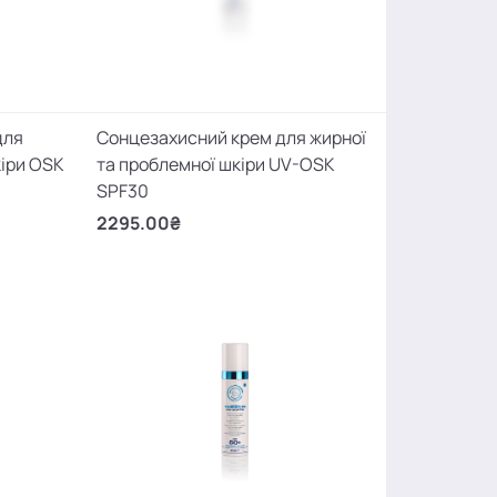
для
Сонцезахисний крем для жирної
кіри OSK
та проблемної шкіри UV-OSK
SPF30
2295.00₴