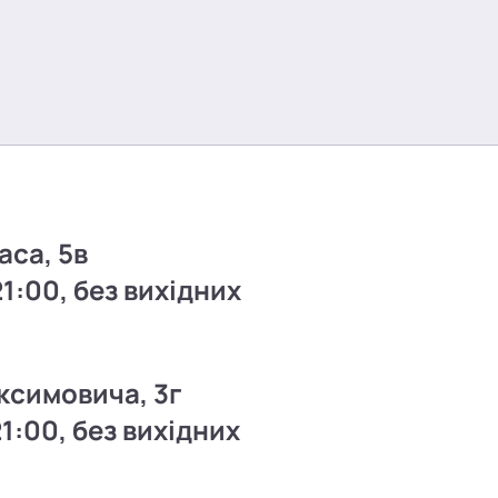
аса, 5в
21:00, без вихідних
ксимовича, 3г
21:00, без вихідних