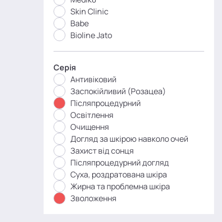
Skin Clinic
Babe
Bioline Jato
Серія
Антивіковий
Заспокійливий (Розацеа)
Післяпроцедурний
Освітлення
Очищення
Догляд за шкірою навколо очей
Захист від сонця
Післяпроцедурний догляд
Суха, роздратована шкіра
Жирна та проблемна шкіра
Зволоження