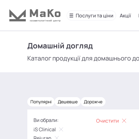
Послуги та ціни
Акції
Домашній догляд
Каталог продукції для домашнього д
Популярні
Дешевше
Дорожче
Ви обрали:
Очистити
iS Clinical
Rejuran