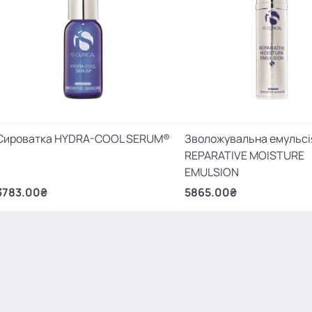
Сироватка HYDRA-COOL SERUM®
Зволожувальна емульсі
REPARATIVE MOISTURE
EMULSION
3783.00₴
5865.00₴