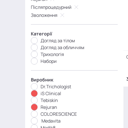
Післяпроцедурний
Зволоження
Категорії
Догляд за тілом
Догляд за обличчям
Трихологія
Набори
Виробник
Dr.Trichologist
iS Clinical
Tebiskin
Rejuran
COLORESCIENCE
Medavita
Medik8