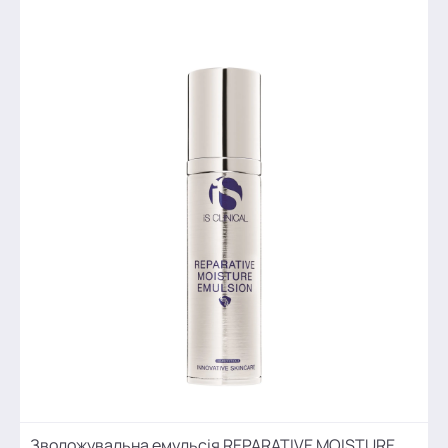
Зволожувальна емульсія REPARATIVE MOISTURE