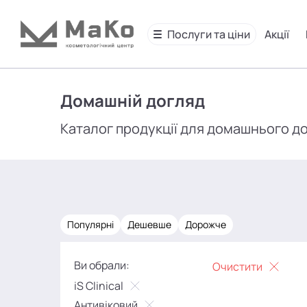
Послуги та ціни
Акції
Домашній догляд
Каталог продукції для домашнього д
Популярні
Дешевше
Дорожче
Ви обрали:
Очистити
iS Clinical
Антивіковий