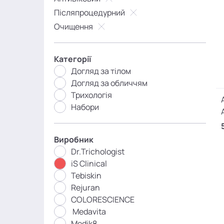
Післяпроцедурний
Очищення
Категорії
Догляд за тілом
Догляд за обличчям
Трихологія
Набори
Виробник
Dr.Trichologist
iS Clinical
Tebiskin
Rejuran
COLORESCIENCE
Medavita
Medik8