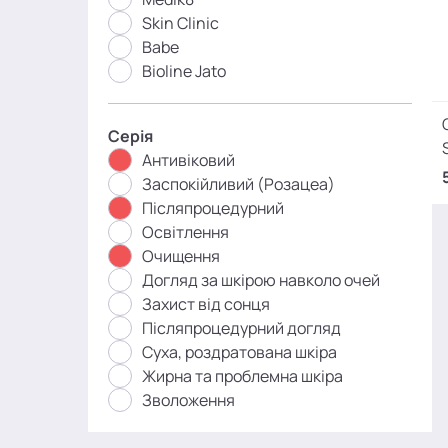
Skin Clinic
Babe
Bioline Jato
Серія
Антивіковий
Заспокійливий (Розацеа)
Післяпроцедурний
Освітлення
Очищення
Догляд за шкірою навколо очей
Захист від сонця
Післяпроцедурний догляд
Суха, роздратована шкіра
Жирна та проблемна шкіра
Зволоження