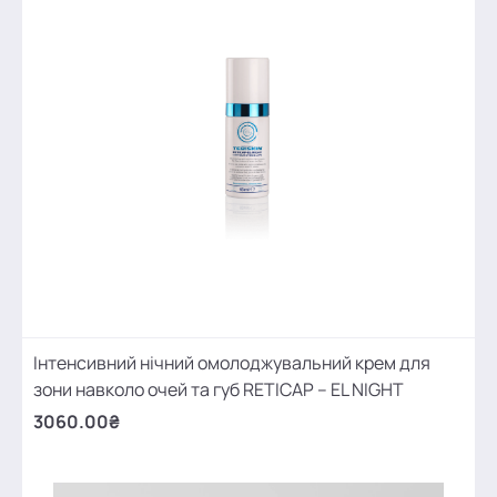
Інтенсивний нічний омолоджувальний крем для
зони навколо очей та губ RETICAP – EL NIGHT
3060.00₴