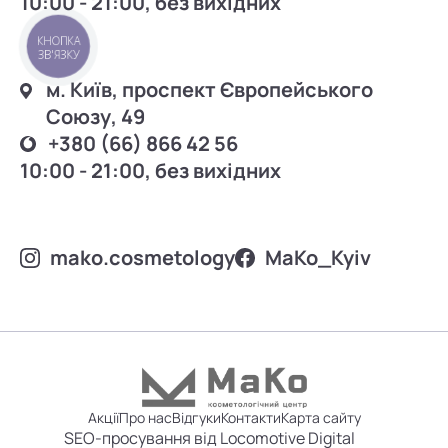
10:00 - 21:00, без вихідних
КНОПКА
ЗВ'ЯЗКУ
м. Київ, проспект Європейського
Союзу, 49
+380 (66) 866 42 56
10:00 - 21:00, без вихідних
mako.cosmetology
MаKo_Kyiv
Акції
Про нас
Відгуки
Контакти
Карта сайту
SEO-просування від Locomotive Digital