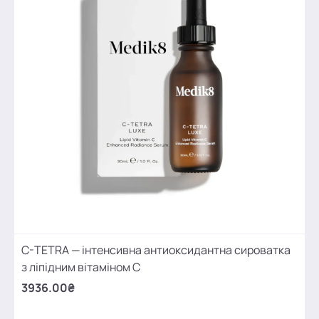
C-TETRA — інтенсивна антиоксидантна сироватка
з ліпідним вітаміном С
3936.00₴