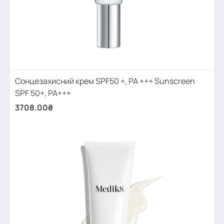
Сонцезахисний крем SPF50 +, PA +++ Sunscreen
SPF 50+, PA+++
3708.00₴