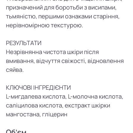
призначений для боротьби з висипами,
тьмяністю, першими ознаками старіння,
нерівномірною текстурою.
РЕЗУЛЬТАТИ
Незрівнянна чистота шкіри після
вмивання, відчуття свіжості, відновлення
сяйва.
КЛЮЧОВІ ІНГРЕДІЄНТИ
L-мигдалева кислота, L-молочна кислота,
саліцилова кислота, екстракт шкірки
мангостана, гліцерин
Об’єм