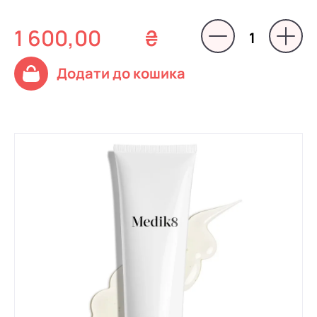
1 600,00
₴