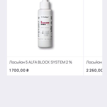
Лосьйон 5 ALFA BLOCK SYSTEM 2 %
Лосьйон 5 
1 700,00 ₴
2 260,00 ₴