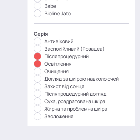
Babe
Bioline Jato
Серія
Антивіковий
Заспокійливий (Розацеа)
Післяпроцедурний
Освітлення
Очищення
Догляд за шкірою навколо очей
Захист від сонця
Післяпроцедурний догляд
Суха, роздратована шкіра
Жирна та проблемна шкіра
Зволоження