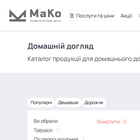
Послуги та ціни
Акції
Домашній догляд
Каталог продукції для домашнього д
Популярні
Дешевше
Дорожче
Ви обрали:
Очистити
Tebiskin
Післяпроцедурний