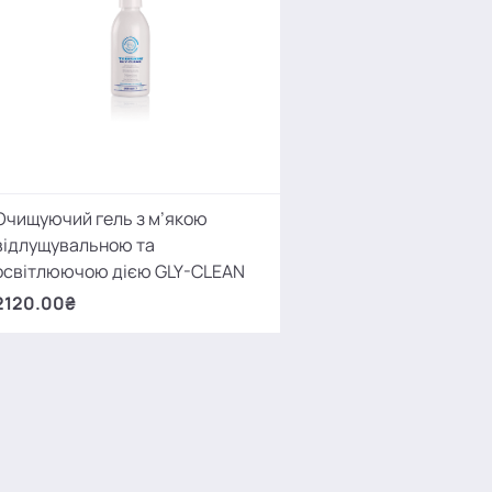
Очищуючий гель з м’якою
відлущувальною та
освітлюючою дією GLY-CLEAN
2120.00₴