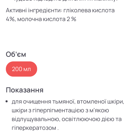
Активні інгредієнти: гліколева кислота
4%, молочна кислота 2 %
Об’єм
200 мл
Показання
для очищення тьмяної, втомленої шкіри,
шкіри з гіперпігментацією з м'якою
відлущувальною, освітлюючою дією та
гіперкератозом .