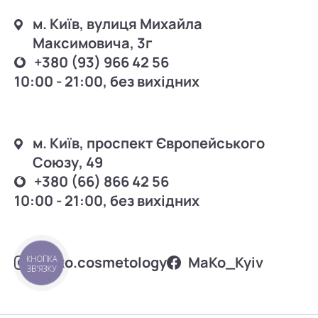
м. Київ, вулиця Михайла
Максимовича, 3г
+380 (93) 966 42 56
10:00 - 21:00, без вихідних
м. Київ, проспект Європейського
Союзу, 49
+380 (66) 866 42 56
10:00 - 21:00, без вихідних
mako.cosmetology
MаKo_Kyiv
КНОПКА
ЗВ'ЯЗКУ