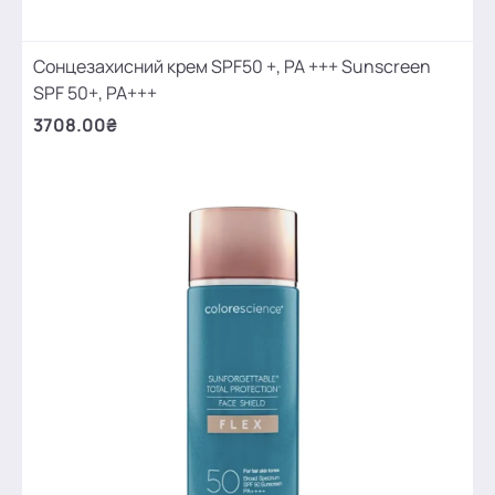
Сонцезахисний крем SPF50 +, PA +++ Sunscreen
SPF 50+, PA+++
3708.00₴