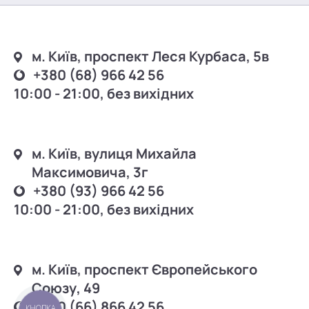
м. Київ, проспект Леся Курбаса, 5в
+380 (68) 966 42 56
10:00 - 21:00, без вихідних
м. Київ, вулиця Михайла
Максимовича, 3г
+380 (93) 966 42 56
10:00 - 21:00, без вихідних
м. Київ, проспект Європейського
Союзу, 49
+380 (66) 866 42 56
КНОПКА