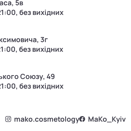
аса, 5в
21:00, без вихідних
ксимовича, 3г
21:00, без вихідних
ького Союзу, 49
21:00, без вихідних
mako.cosmetology
MаKo_Kyiv