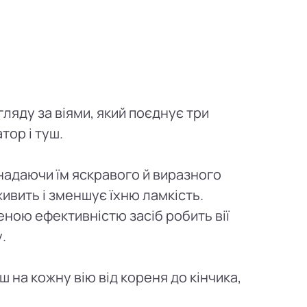
гляду за віями, який поєднує три
тор і туш.
 надаючи їм яскравого й виразного
ивить і зменшує їхню ламкість.
еною ефективністю засіб робить вії
.
 на кожну вію від кореня до кінчика,