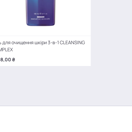
ь для очищення шкіри 3-в-1 CLEANSING
Сонцезахисний 
MPLEX
2 890,00 ₴
18,00 ₴