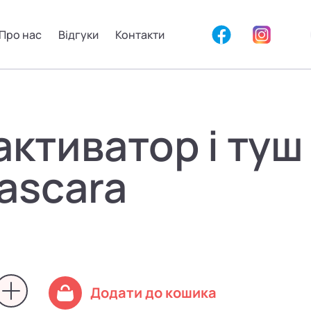
Про нас
Відгуки
Контакти
ктиватор і туш д
Mascara