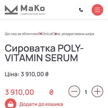
Догляд за обличчям
iS Clinical
Суха, роздратована шкіра
Сироватка POLY-
VITAMIN SERUM
Ціна:
3 910,00 ₴
3 910,00
₴