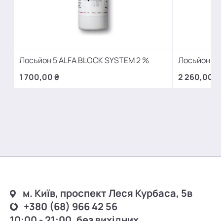
Лосьйон 5 ALFA BLOCK SYSTEM 2 %
Лосьйон 5 
1 700,00 ₴
2 260,00 ₴
м. Київ, проспект Леся Курбаса, 5в
+380 (68) 966 42 56
10:00 - 21:00, без вихідних