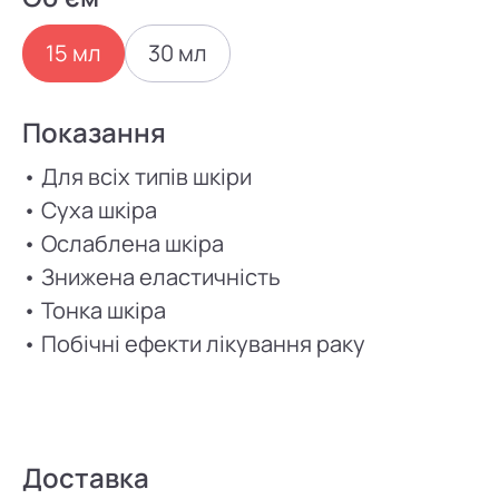
15 мл
30 мл
Показання
• Для всіх типів шкіри
• Суха шкіра
• Ослаблена шкіра
• Знижена еластичність
• Тонка шкіра
• Побічні ефекти лікування раку
Доставка