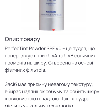
Опис товару
PerfecTint Powder SPF 40 – це пудра, що
попереджує вплив UVA та UVB сонячних
променів на шкіру. Створена на основі
фізичних фільтрів.
Засіб має приємну невагому текстуру,
вбирає надлишок себуму та робить шкіру
шовковистою і гладкою. Також пудра
містить унікальну технологію