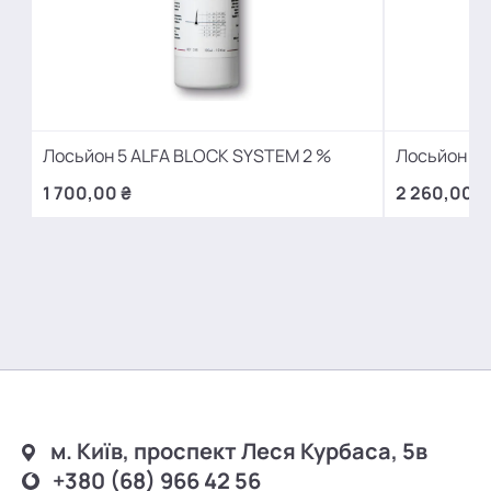
Лосьйон 5 ALFA BLOCK SYSTEM 2 %
Лосьйон 5 
1 700,00 ₴
2 260,00 ₴
м. Київ, проспект Леся Курбаса, 5в
+380 (68) 966 42 56