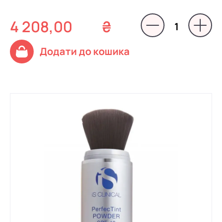
4 208,00
₴