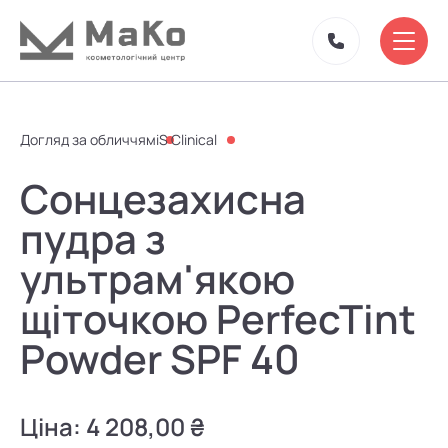
Догляд за обличчям
iS Clinical
Сонцезахисна
пудра з
ультрам'якою
щіточкою PerfecTint
Powder SPF 40
Ціна:
4 208,00 ₴