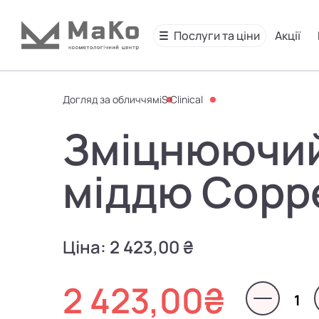
Послуги та ціни
Акції
Догляд за обличчям
iS Clinical
Зміцнюючий
міддю Coppe
Ціна:
2 423,00 ₴
2 423,00
₴