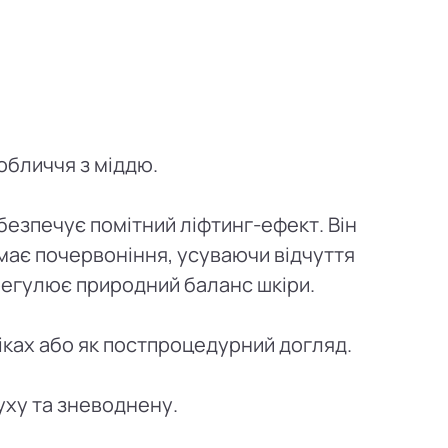
обличчя з міддю.
абезпечує помітний ліфтинг-ефект. Він
імає почервоніння, усуваючи відчуття
 регулює природний баланс шкіри.
іках або як постпроцедурний догляд.
уху та зневоднену.