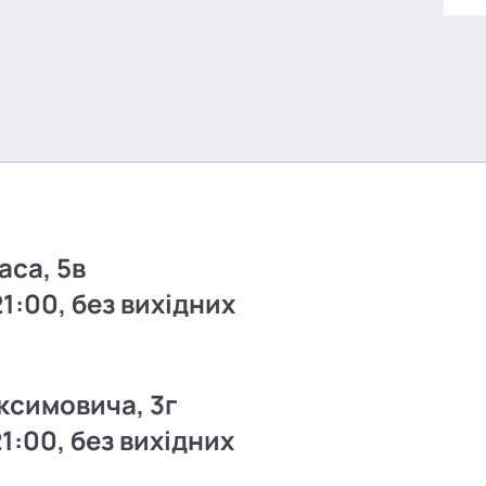
аса, 5в
21:00, без вихідних
ксимовича, 3г
21:00, без вихідних