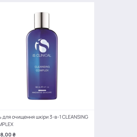
ь для очищення шкіри 3-в-1 CLEANSING
Сонцезахисний 
MPLEX
2 890,00 ₴
18,00 ₴