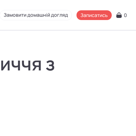
Замовити домашній догляд
Записатись
0
иччя з