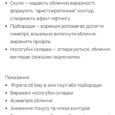
Скули — надають обличчю виразності,
формують “аристократичний” контур,
створюють ефект ліфтингу.
Підборіддя — корекція допомагає досягти
симетрії, візуально витягнути обличчя,
вирівняти профіль.
Носогубні складки — згладжуються, обличчя
виглядає свіжішим і відпочилим.
Показання:
Втрата об’єму в зоні скул або підборіддя
Виражені носогубні складки
Асиметрія обличчя
Зниження тонусу та чітких контурів