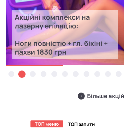
Акційні комплекси на
лазерну епіляцію:
Ноги повністю + гл. бікіні +
пахви 1830 грн
Більше акцій
ТОП меню
ТОП запити