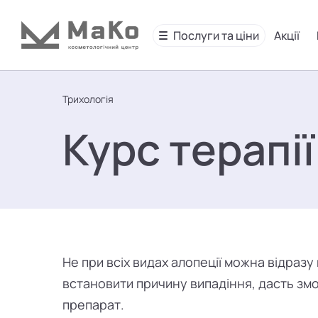
Послуги та ціни
Акції
Трихологія
Курс терапі
Не при всіх видах алопеції можна відра
встановити причину випадіння, дасть зм
препарат.