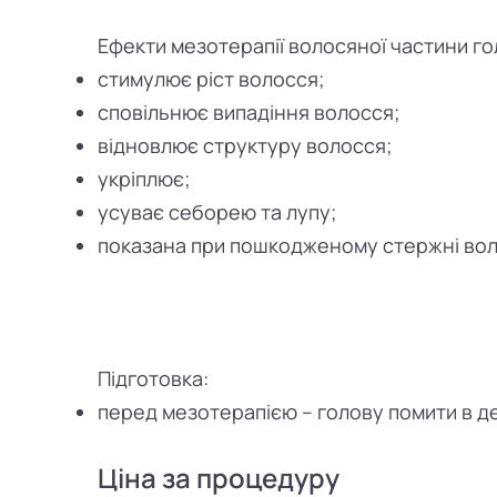
Ефекти мезотерапії волосяної частини го
стимулює ріст волосся;
сповільнює випадіння волосся;
відновлює структуру волосся;
укріплює;
усуває себорею та лупу;
показана при пошкодженому стержні волос
Підготовка:
перед мезотерапією – голову помити в де
Ціна за процедуру