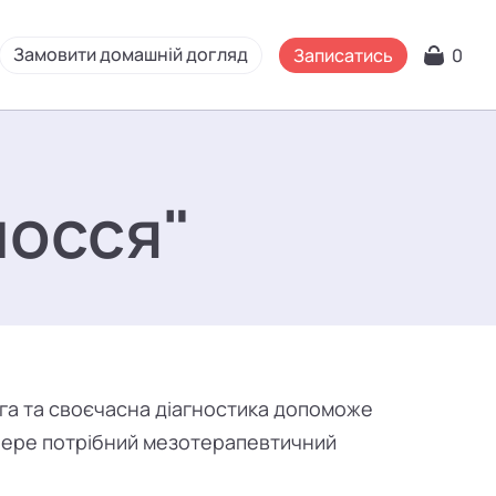
Замовити домашній догляд
Записатись
0
лосся"
ога та своєчасна діагностика допоможе
дбере потрібний мезотерапевтичний