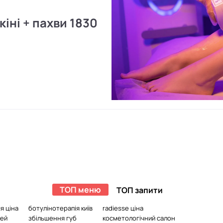
кіні + пахви 1830
ТОП меню
ТОП запити
я ціна
ботулінотерапія київ
radiesse ціна
чей
збільшення губ
косметологічний салон