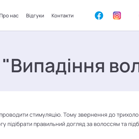
Про нас
Відгуки
Контакти
ї "Випадіння во
зу проводити стимуляцію. Тому звернення до трихол
огу підібрати правильний догляд за волоссям та пі