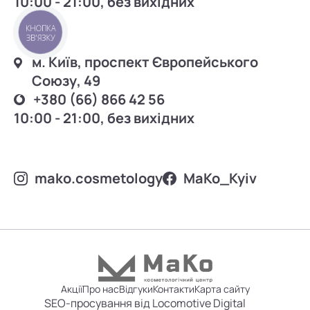
10:00 - 21:00, без вихідних
КНОПКА
ЗВ'ЯЗКУ
м. Київ, проспект Європейського
Союзу, 49
+380 (66) 866 42 56
10:00 - 21:00, без вихідних
mako.cosmetology
MаKo_Kyiv
Акції
Про нас
Відгуки
Контакти
Карта сайту
SEO-просування від Locomotive Digital