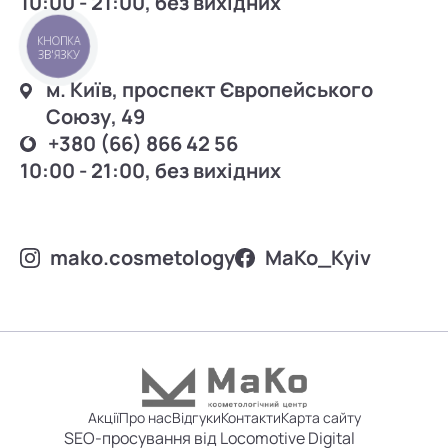
10:00 - 21:00, без вихідних
КНОПКА
ЗВ'ЯЗКУ
м. Київ, проспект Європейського
Союзу, 49
+380 (66) 866 42 56
10:00 - 21:00, без вихідних
mako.cosmetology
MаKo_Kyiv
Акції
Про нас
Відгуки
Контакти
Карта сайту
SEO-просування від Locomotive Digital