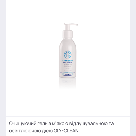
Очищуючий гель з м’якою відлущувальною та
освітлюючою дією GLY-CLEAN