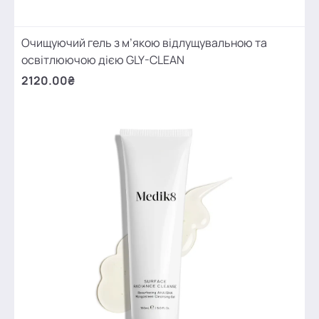
Очищуючий гель з м’якою відлущувальною та
освітлюючою дією GLY-CLEAN
2120.00₴