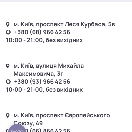
м. Київ, проспект Леся Курбаса, 5в
+380 (68) 966 42 56
10:00 - 21:00, без вихідних
м. Київ, вулиця Михайла
Максимовича, 3г
+380 (93) 966 42 56
10:00 - 21:00, без вихідних
м. Київ, проспект Європейського
Союзу, 49
+380 (66) 866 42 56
КНОПКА