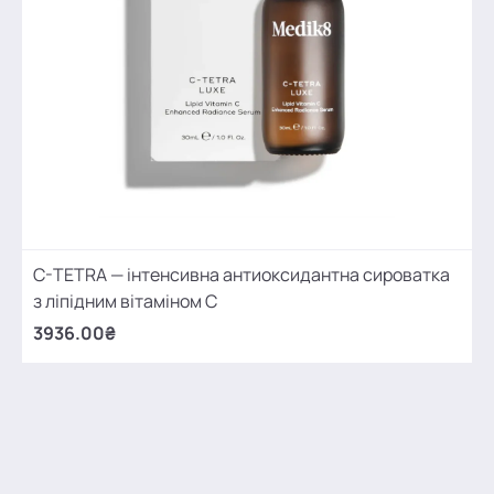
C-TETRA — інтенсивна антиоксидантна сироватка
з ліпідним вітаміном С
3936.00₴